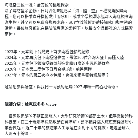
海陸空三位一體：全方位的極地探索
除了尋訪皇帝企鵝，日月合朔II號更以「海、陸、空」三種視角解鎖南
極。您可以搭乘直升機俯瞰壯闊冰川，或乘坐景觀潛水艇深入海底觀察海
洋生物，甚至可以免費參與獨木舟、SUP立槳等近距離接觸冰山與生態的
活動。每位旅客都能在探險隊專家的帶領下，以最安全且優雅的方式探索
南極。
2023年，元本創下台灣史上首次南極包船的紀錄
2024年，元本再度包下南極追夢號，帶領200位台灣人登上南極大陸
2025年，元本包下銀海極致號前進北緯81度的史瓦巴德群島
2026年，元本第二度包下日月合朔II號，前進南極
2027年，元本的第五次極地包船，會帶來哪些獨特體驗呢？
邀請您參與講座，與我們一同預約這場 2027 年唯一的極地傳奇。
講師介紹：維克玩多多 Victor
一個勇敢追夢的不務正業旅人，大學研究所讀的都是土木，但畢業後跨界
科技業。在三十歲那年毅然放棄百萬年薪，奮不顧身跳入旅遊業從基層小
業務做起。 近二十年的旅遊業人生永遠在面對不同的挑戰，走遍全球六
大洲五十餘國。