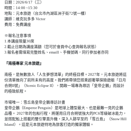
日期：2026/6/17（三）
時間：14:00 ~15:30
地點：元本旅遊（台北市內湖區洲子街72號一樓）
講師：維克玩多多 Victor
費用：免費講座
※報名注意事項
1.本講座限量30席
2.截止日期為講座滿額（您可於會員中心查詢報名狀態）
3.報名者需填寫完整姓名、emaill、手機號碼，同行參加者亦同
『南極專家 元本旅遊』
南極，是無數旅人「人生夢想清單」的終極目標。2027年，元本旅遊將這
份清單推向了前所未有的高度。我們將帶領您搭乘超奢華探險遊艇「日月
合朔II號」（Scenic Eclipse II），開啟一場專為尋訪「皇帝企鵝」而設計
的極致航程。
市場唯一：雪丘島皇帝企鵝尋訪計畫
皇帝企鵝（Emperor Penguin）是地球上體型最大、也是最難一見的企鵝
品種。 2027年的包船行程，將運用日月合朔號強大的PC6等級破冰能力，
並搭配船上搭載的雙引擎直升機，深入人跡罕至的「雪丘島」（Snow Hill
Island）。這是元本旅遊特地為旅客打造的獨家體驗。