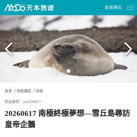
會員專區
首頁
旅遊講座
南極
商品編號：an20260617
20260617 南極終極夢想—雪丘島尋訪
皇帝企鵝