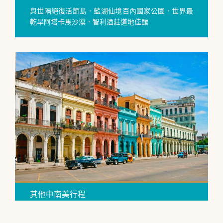
與世隔絕復活節島．藍湖仙境百內國家公園．世界最
乾旱阿塔卡馬沙漠．智利酒莊道地佳釀
其他中南美行程