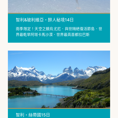
智利&玻利維亞・醉人秘境14日
雨季限定！天空之鏡烏尤尼．與世隔絕復活節島．世
界最乾旱阿塔卡馬沙漠．世界最高首都拉巴斯
智利・絲帶國15日