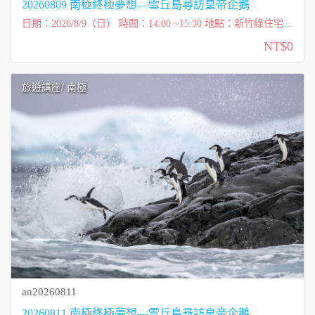
20260809 南極終極夢想—雪丘島尋訪皇帝企鵝
日期：2026/8/9（日） 時間：14:00 ~15:30 地點：新竹綠住宅共
享空間（新竹市香山區牛埔南路13號，交通資訊 ） 講師：柯彩
NT$0
雲 Tessa（太傻） 費用：免費講...
旅遊講座
/ 南極
an20260811
20260811 南極終極夢想—雪丘島尋訪皇帝企鵝