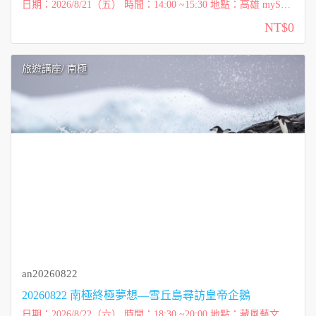
日期：2026/8/21（五） 時間：14:00 ~15:30 地點：高雄 mySpac
e我的空間 九如597教室（九如二路597號18樓之5，艾森豪投資
NT$0
廣場） 講師：元本旅遊 游國...
旅遊講座
/ 南極
an20260822
20260822 南極終極夢想—雪丘島尋訪皇帝企鵝
日期：2026/8/22（六） 時間：18:30 ~20:00 地點：藏風藝文空