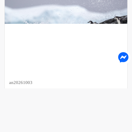
an20261003
20261003 南極終極夢想—雪丘島尋訪皇帝企鵝
日期：2026/10/3（六） 時間：13:00 ~14:30 地點：台南（場地
待確認） 講師：柯彩雲 Tessa（太傻） 費用：免費講座 ※報
NT$0
名注意事項 ...
旅遊講座
/ 南極