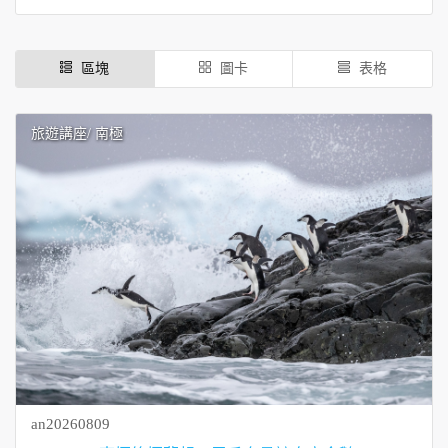
區塊
圖卡
表格
旅遊講座
/ 南極
an20260809