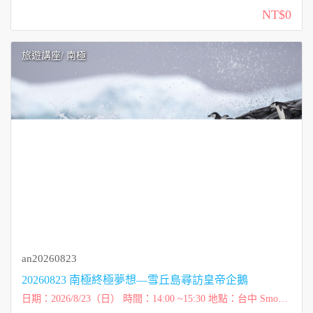
e我的空間 九如597教室（九如二路597號18樓之5，艾森豪投資
NT$0
廣場） 講師：元本旅遊 游國...
旅遊講座
/ 南極
an20260823
20260823 南極終極夢想—雪丘島尋訪皇帝企鵝
日期：2026/8/23（日） 時間：14:00 ~15:30 地點：台中 Smoho
use思默好時B1（南屯區大墩六街208號） 講師：元本旅遊 游國