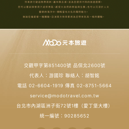
交觀甲字第851400號 品保北2600號
代表人：游國珍 聯絡人：胡智銘
電話 02-6604-1919 傳真 02-8751-5664
service@modotravel.com.tw
台北市內湖區洲子街72號1樓（愛丁堡大樓）
統一編號：90285652