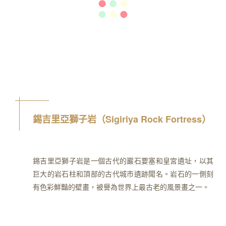
錫吉里亞獅子岩（Sigiriya Rock Fortress）
錫吉里亞獅子岩是一個古代的巖石要塞和皇宮遺址，以其
巨大的岩石柱和頂部的古代城市遺跡聞名。岩石的一側刻
有色彩鮮豔的壁畫，被譽為世界上最古老的風景畫之一。