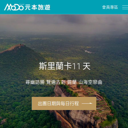
會員專區
斯里蘭卡11
天
尋幽訪勝 覽遍古剎 錫蘭 山海空戀曲
出團日期與每日行程