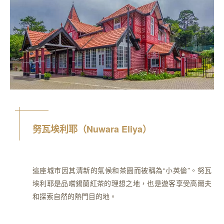
努瓦埃利耶（Nuwara Eliya）
這座城市因其清新的氣候和茶園而被稱為“小英倫”。努瓦
埃利耶是品嚐錫蘭紅茶的理想之地，也是遊客享受高爾夫
和探索自然的熱門目的地。