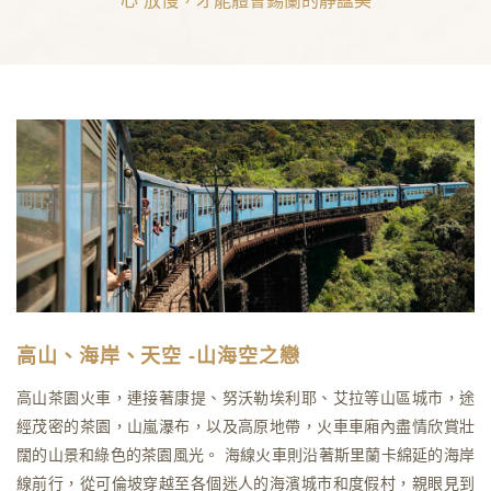
心 放慢，才能體會錫蘭的靜謐美
高山、海岸、天空 -山海空之戀
高山茶園火車，連接著康提、努沃勒埃利耶、艾拉等山區城市，途
經茂密的茶園，山嵐瀑布，以及高原地帶，火車車廂內盡情欣賞壯
闊的山景和綠色的茶園風光。 海線火車則沿著斯里蘭卡綿延的海岸
線前行，從可倫坡穿越至各個迷人的海濱城市和度假村，親眼見到