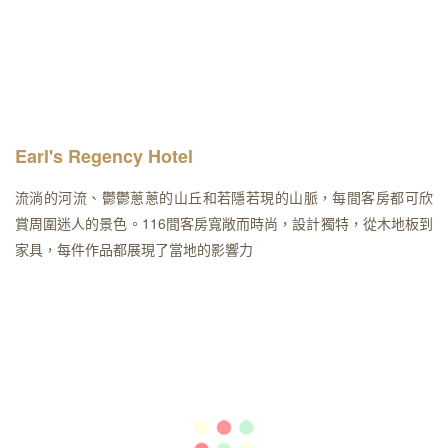
Earl's Regency Hotel
流淌的河流、鬱鬱蔥蔥的山丘和若隱若現的山脈，每間客房都可欣
賞周圍迷人的景色。116間客房寬敞而時尚，設計獨特，從木地板到
家具，每件作品都展現了當地的影響力