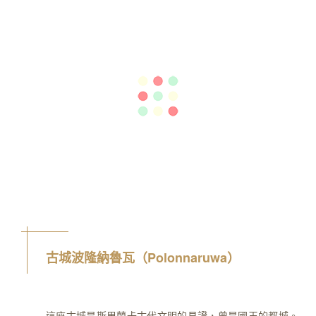
古城波隆納魯瓦（Polonnaruwa）
這座古城是斯里蘭卡古代文明的見證，曾是國王的都城。