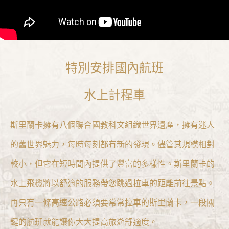
特別安排國內航班
水上計程車
斯里蘭卡擁有八個聯合國教科文組織世界遺產，擁有迷人
的舊世界魅力，每時每刻都有新的發現。儘管其規模相對
較小，但它在短時間內提供了豐富的多樣性。斯里蘭卡的
水上飛機將以舒適的服務帶您跳過拉車的距離前往景點。
再只有一條高速公路必須要常常拉車的斯里蘭卡，一段關
鍵的航班就能讓你大大提高旅遊舒適度。