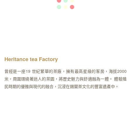
Heritance tea Factory
曾經是一座19 世紀繁華的茶廠，擁有最高星級的客房，海拔2000
米，周圍環繞著迷人的茶園，將歷史魅力與舒適融為一體。 體驗殖
民時期的優雅與現代的融合，沉浸在錫蘭茶文化的豐富遺產中。