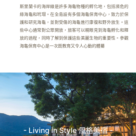
斯里蘭卡的海岸線是許多海龜物種的孵化地，包括瀕危的
綠海龜和玳瑁。在全島設有多個海龜保育中心，致力於保
護和研究海龜，並對受傷的海龜進行康復和野外放生。這
些中心通常對公眾開放，旅客可以親眼見到海龜孵化和釋
放的過程，同時了解到保護這些美麗生物的重要性。參觀
海龜保育中心是一次既教育又令人心動的體驀
- Living in Style 風格美宿 -