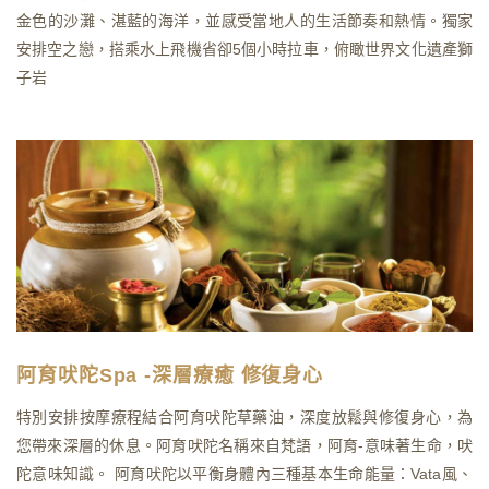
金色的沙灘、湛藍的海洋，並感受當地人的生活節奏和熱情。獨家
安排空之戀，搭乘水上飛機省卻5個小時拉車，俯瞰世界文化遺產獅
子岩
阿育吠陀Spa -深層療癒 修復身心
特別安排按摩療程結合阿育吠陀草藥油，深度放鬆與修復身心，為
您帶來深層的休息。阿育吠陀名稱來自梵語，阿育-意味著生命，吠
陀意味知識。 阿育吠陀以平衡身體內三種基本生命能量：Vata風、