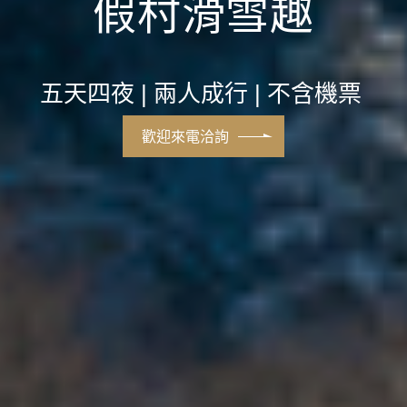
假村滑雪趣
五天四夜 | 兩人成行 | 不含機票
歡迎來電洽詢