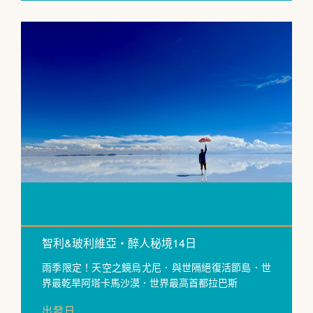
智利&玻利維亞・醉人秘境14日
雨季限定！天空之鏡烏尤尼．與世隔絕復活節島．世
界最乾旱阿塔卡馬沙漠．世界最高首都拉巴斯
出發日