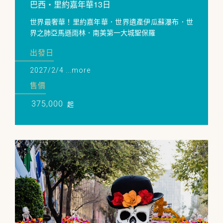
巴西・里約嘉年華13日
世界最奢華！里約嘉年華．世界遺產伊瓜蘇瀑布．世
界之肺亞馬遜雨林．南美第一大城聖保羅
出發日
2027/2/4 ...more
售價
375,000
起