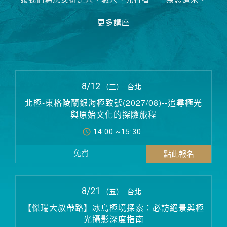
更多講座
8/12
（三）
台北
北極-東格陵蘭銀海極致號(2027/08)--追尋極光
與原始文化的探險旅程
14:00 ~15:30
免費
8/21
（五）
台北
【傑瑞大叔帶路】冰島極境探索：必訪絕景與極
光攝影深度指南