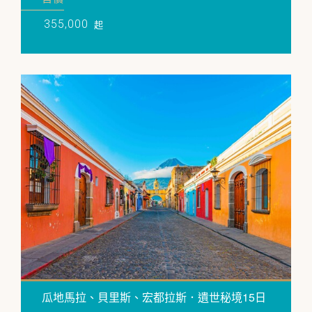
355,000
起
瓜地馬拉、貝里斯、宏都拉斯．遺世秘境15日