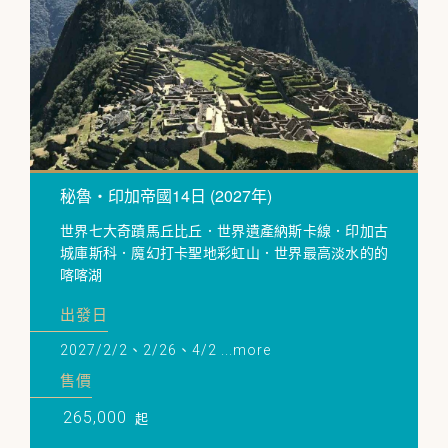
秘魯・印加帝國14日 (2027年)
世界七大奇蹟馬丘比丘．世界遺產納斯卡線．印加古
城庫斯科．魔幻打卡聖地彩虹山．世界最高淡水的的
喀喀湖
出發日
2027/2/2、2/26、4/2 ...more
售價
265,000
起