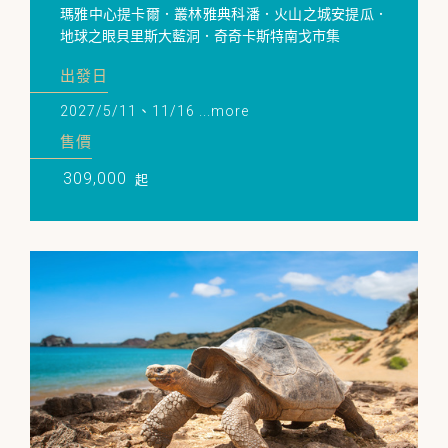
瑪雅中心提卡爾．叢林雅典科潘．火山之城安提瓜．
地球之眼貝里斯大藍洞．奇奇卡斯特南戈市集
出發日
2027/5/11、11/16 ...more
售價
309,000
起