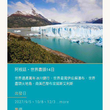
阿根廷・世界盡頭14日
世界遺產萬年冰川健行．世界最寬伊瓜蘇瀑布．世界
盡頭火地島．南美巴黎布宜諾斯艾利斯
出發日
2027/9/5、10/8、12/3 ...more
售價