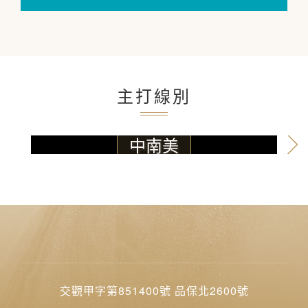
與世隔絕復活節島．藍湖仙境百內國家公園．世界最
乾旱阿塔卡馬沙漠．智利酒莊道地佳釀
出發日
2026/11/12 ...more
售價
389,000
起
主打線別
中南美