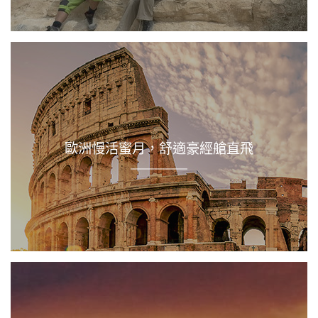
歐洲慢活蜜月，舒適豪經艙直飛