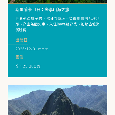
斯里蘭卡11日：奢享山海之旅
世界遺產獅子岩、佛牙寺聖境、英倫風情努瓦埃利
耶、高山茶園火車、入住Bawa綠建築、加勒古城海
濱晚宴
出發日
2026/12/3...more
售價
$ 125,000
起