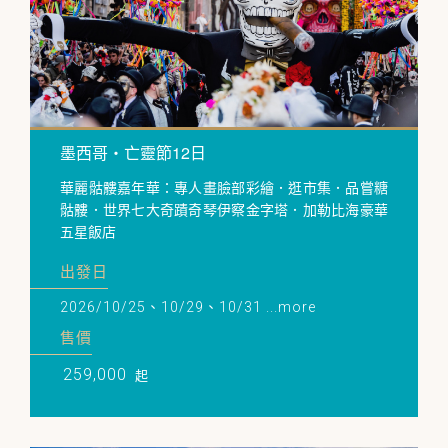
墨西哥・亡靈節12日
華麗骷髏嘉年華：專人畫臉部彩繪．逛市集．品嘗糖
骷髏．世界七大奇蹟奇琴伊察金字塔．加勒比海豪華
五星飯店
出發日
2026/10/25、10/29、10/31 ...more
售價
259,000
起