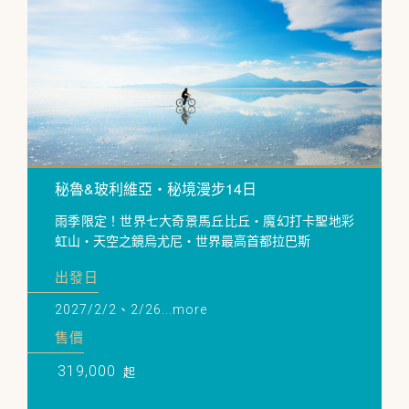
秘魯&玻利維亞・秘境漫步14日
雨季限定！世界七大奇景馬丘比丘・魔幻打卡聖地彩
虹山・天空之鏡烏尤尼・世界最高首都拉巴斯
出發日
2027/2/2、2/26...more
售價
319,000
起