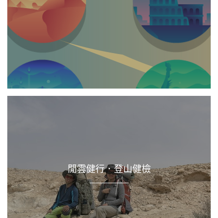
閒雲健行．登山健檢