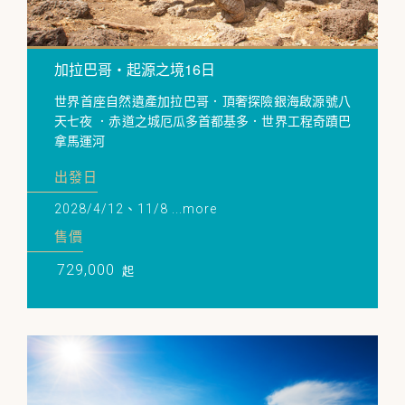
加拉巴哥・起源之境16日
世界首座自然遺產加拉巴哥．頂奢探險銀海啟源號八
天七夜 ．赤道之城厄瓜多首都基多．世界工程奇蹟巴
拿馬運河
出發日
2028/4/12、11/8 ...more
售價
729,000
起