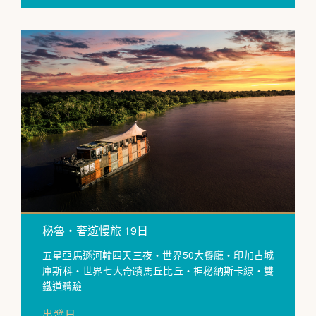
秘魯・奢遊慢旅 19日
五星亞馬遜河輪四天三夜・世界50大餐廳・印加古城
庫斯科・世界七大奇蹟馬丘比丘・神秘納斯卡線・雙
鐵道體驗
出發日