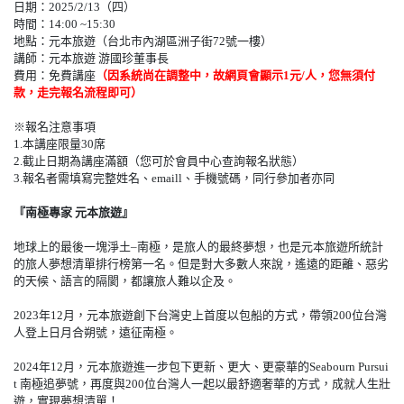
日期：2025/2/13（四）
時間：14:00 ~15:30
地點：元本旅遊（台北市內湖區洲子街72號一樓）
講師：元本旅遊 游國珍董事長
費用：免費講座
（因系統尚在調整中，故網頁會顯示1元/人，您無須付
款，走完報名流程即可）
※報名注意事項
1.本講座限量30席
2.截止日期為講座滿額（您可於會員中心查詢報名狀態）
3.報名者需填寫完整姓名、emaill、手機號碼，同行參加者亦同
『南極專家 元本旅遊』
地球上的最後一塊淨土–南極，是旅人的最終夢想，也是元本旅遊所統計
的旅人夢想清單排行榜第一名。但是對大多數人來說，遙遠的距離、惡劣
的天候、語言的隔閡，都讓旅人難以企及。
2023年12月，元本旅遊創下台灣史上首度以包船的方式，帶領200位台灣
人登上日月合朔號，遠征南極。
2024年12月，元本旅遊進一步包下更新、更大、更豪華的Seabourn Pursui
t 南極追夢號，再度與200位台灣人一起以最舒適奢華的方式，成就人生壯
遊，實現夢想清單！