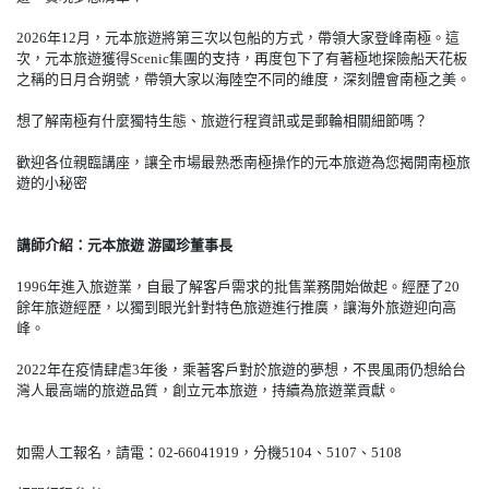
2026年12月，元本旅遊將第三次以包船的方式，帶領大家登峰南極。這
次，元本旅遊獲得Scenic集團的支持，再度包下了有著極地探險船天花板
之稱的日月合朔號，帶領大家以海陸空不同的維度，深刻體會南極之美。
想了解南極有什麼獨特生態、旅遊行程資訊或是郵輪相關細節嗎？
歡迎各位親臨講座，讓全市場最熟悉南極操作的元本旅遊為您揭開南極旅
遊的小秘密
講師介紹：元本旅遊 游國珍董事長
1996年進入旅遊業，自最了解客戶需求的批售業務開始做起。經歷了20
餘年旅遊經歷，以獨到眼光針對特色旅遊進行推廣，讓海外旅遊迎向高
峰。
2022年在疫情肆虐3年後，乘著客戶對於旅遊的夢想，不畏風雨仍想給台
灣人最高端的旅遊品質，創立元本旅遊，持續為旅遊業貢獻。
如需人工報名，請電：02-66041919，分機5104、5107、5108