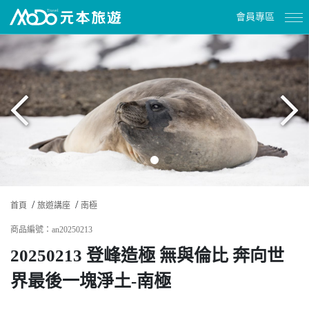
會員專區
首頁
旅遊講座
南極
商品編號：an20250213
20250213 登峰造極 無與倫比 奔向世
界最後一塊淨土-南極