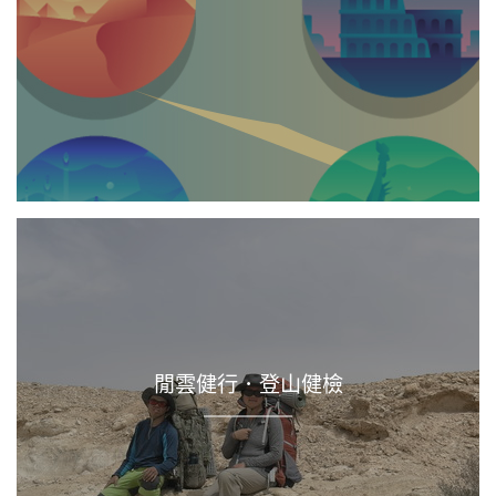
閒雲健行．登山健檢