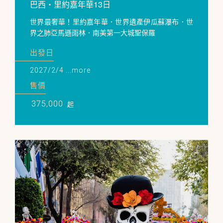
巴西・里約嘉年華13日
世界最奢華！里約嘉年華．世界遺產伊瓜蘇瀑布．世
界之肺亞馬遜雨林．南美第一大城聖保羅
出發日
2027/2/4 ...more
售價
375,000
起