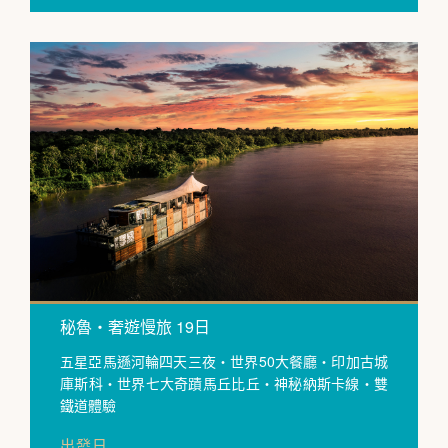
秘魯・奢遊慢旅 19日
五星亞馬遜河輪四天三夜・世界50大餐廳・印加古城
庫斯科・世界七大奇蹟馬丘比丘・神秘納斯卡線・雙
鐵道體驗
出發日