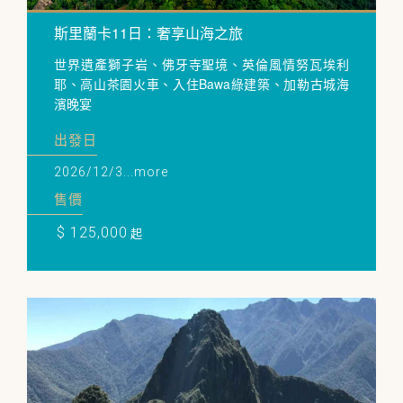
斯里蘭卡11日：奢享山海之旅
世界遺產獅子岩、佛牙寺聖境、英倫風情努瓦埃利
耶、高山茶園火車、入住Bawa綠建築、加勒古城海
濱晚宴
出發日
2026/12/3...more
售價
$ 125,000
起