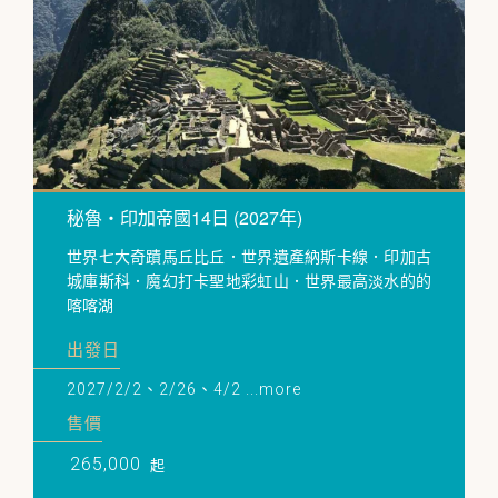
秘魯・印加帝國14日 (2027年)
世界七大奇蹟馬丘比丘．世界遺產納斯卡線．印加古
城庫斯科．魔幻打卡聖地彩虹山．世界最高淡水的的
喀喀湖
出發日
2027/2/2、2/26、4/2 ...more
售價
265,000
起