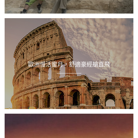
歐洲慢活蜜月，舒適豪經艙直飛