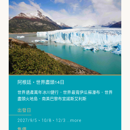
阿根廷・世界盡頭14日
世界遺產萬年冰川健行．世界最寬伊瓜蘇瀑布．世界
盡頭火地島．南美巴黎布宜諾斯艾利斯
出發日
2027/9/5、10/8、12/3 ...more
售價