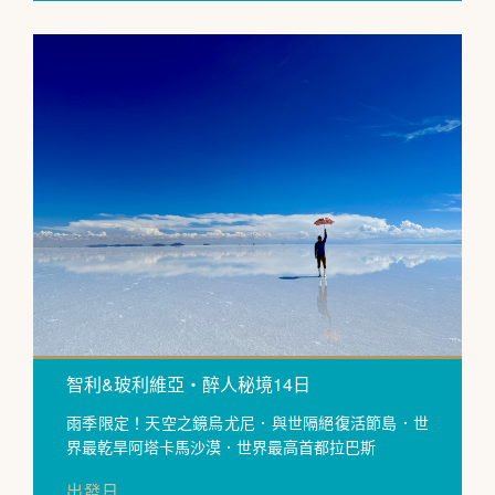
智利&玻利維亞・醉人秘境14日
雨季限定！天空之鏡烏尤尼．與世隔絕復活節島．世
界最乾旱阿塔卡馬沙漠．世界最高首都拉巴斯
出發日