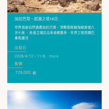
加拉巴哥・起源之境16日
世界首座自然遺產加拉巴哥．頂奢探險銀海啟源號八
天七夜 ．赤道之城厄瓜多首都基多．世界工程奇蹟巴
拿馬運河
出發日
2028/4/12、11/8 ...more
售價
729,000
起