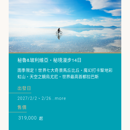
秘魯&玻利維亞・秘境漫步14日
雨季限定！世界七大奇景馬丘比丘・魔幻打卡聖地彩
虹山・天空之鏡烏尤尼・世界最高首都拉巴斯
出發日
2027/2/2、2/26...more
售價
319,000
起