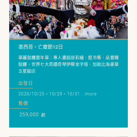
墨西哥・亡靈節12日
華麗骷髏嘉年華：專人畫臉部彩繪．逛市集．品嘗糖
骷髏．世界七大奇蹟奇琴伊察金字塔．加勒比海豪華
五星飯店
出發日
2026/10/25、10/29、10/31 ...more
售價
259,000
起