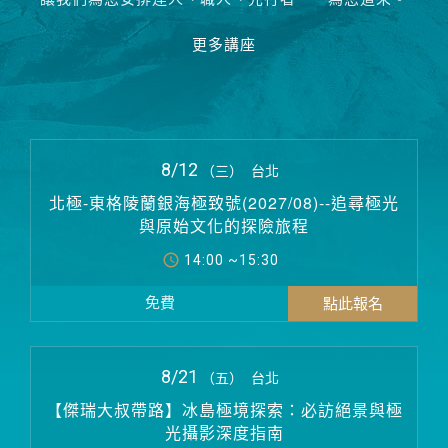
更多講座
8/12
（三）
台北
北極-東格陵蘭銀海極致號(2027/08)--追尋極光
與原始文化的探險旅程
14:00 ~15:30
免費
8/21
（五）
台北
【傑瑞大叔帶路】冰島極境探索：必訪絕景與極
光攝影深度指南