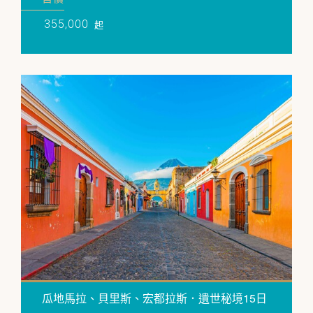
355,000
起
瓜地馬拉、貝里斯、宏都拉斯．遺世秘境15日