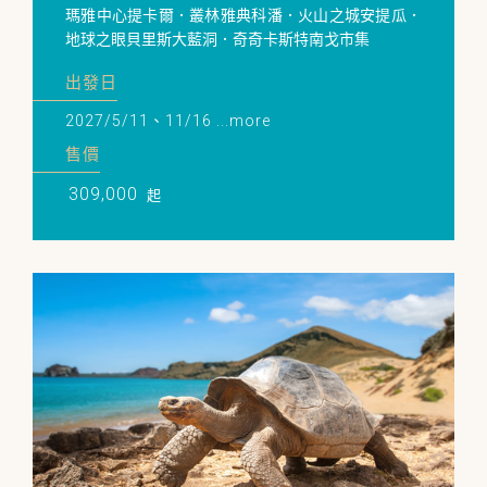
瑪雅中心提卡爾．叢林雅典科潘．火山之城安提瓜．
地球之眼貝里斯大藍洞．奇奇卡斯特南戈市集
出發日
2027/5/11、11/16 ...more
售價
309,000
起