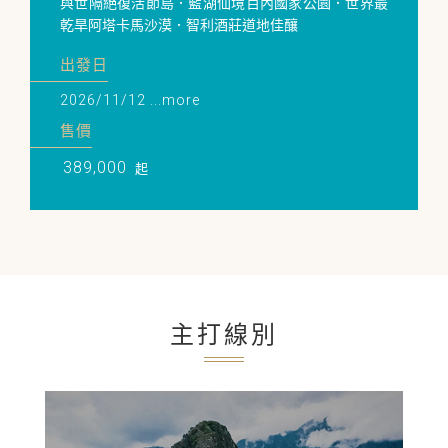
與世隔絕復活節島．藍湖仙境百內國家公園．世界最
乾旱阿塔卡馬沙漠．智利酒莊道地佳釀
出發日
2026/11/12 ...more
售價
389,000
起
主打線別